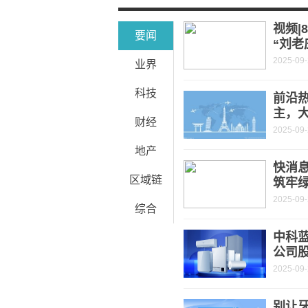
华纳药厂参与制定《药品包装盒纸板选
视频|
要闻
“刘老
2025-09
业界
科技
前沿热
主，
财经
2025-09
地产
快消
区域链
筑牢绿
2025-09
综合
中科
公司股
2025-09
别让牙