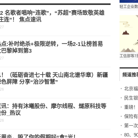
择指南》 助推行业标准化升级
82 名歌者唱响“连歌”，“苏超”赛场致敬英雄
庄连”！ 焦点速讯
-27
点:补时绝杀+极限逆转，一场2-1让榜首易
大巴黎掉到第3
-27
息！（砥砺奋进七十载 天山南北谱华章）新疆
频道推
色屏障 分享“治沙智慧”
-26
蓝讯：持有沐曦股份、摩尔线程、燧原科技等
份_热议
-26
第一次
周炎，毁了你的假期好“食”光！