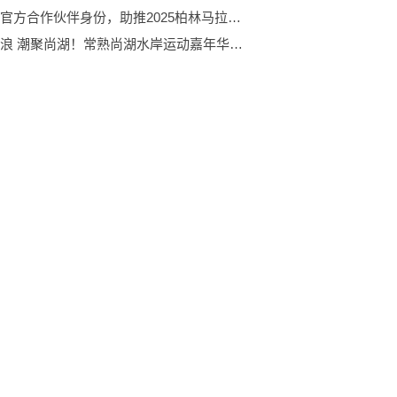
韶音以官方合作伙伴身份，助推2025柏林马拉松安全听音升级
驭风破浪 潮聚尚湖！常熟尚湖水岸运动嘉年华暨保时捷俱乐部尚湖帆船体验中心启幕