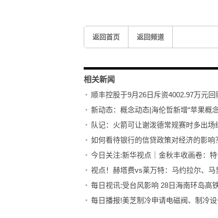
标签：
返回首页
返回频道
相关新闻
顺丰控股于9月26日斥资4002.97万元回购
新动态：概念动态|海伦哲新增“苹果概念
队记：火箭可让谢泼德常规赛时多出场练
如何看待银行的信贷政策对经济的影响
今日关注:新华视点｜金秋丰收画卷：特
视点！赫塔费vs莱万特：马约拉尔、马
每日视讯:受台风影响 28日海南环岛高
每日播报!美芝制冷申请电磁阀、制冷
栖霞建设：9月26日获融资买入502.01