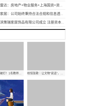
涨停雷达：房地产+物业服务+上海国资+资产出售 上实发展触及涨停
匠心家居：公司始终秉持合法合规和信息透明的原则
哈尔滨策瑞家居饰品有限公司成立 注册资本5万人民币_微头条
劝架老师反被打！1名教师在高校快递站被2名工作人员打！ 播报
校馆弦歌｜让文物“说话”，让历史“发声”——高校考古博物馆成育人新课堂_焦点短讯