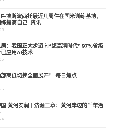
-25
：F-埃斯波西托最近几周住在国米训练基地，
训练提高自己_资讯
-25
局：我国正大步迈向“超高清时代” 97%省级
已应用AI技术
-25
内部高低切换全面展开！ 每日焦点
-25
中国 黄河安澜丨济源三章：黄河岸边的千年治
诗
-24