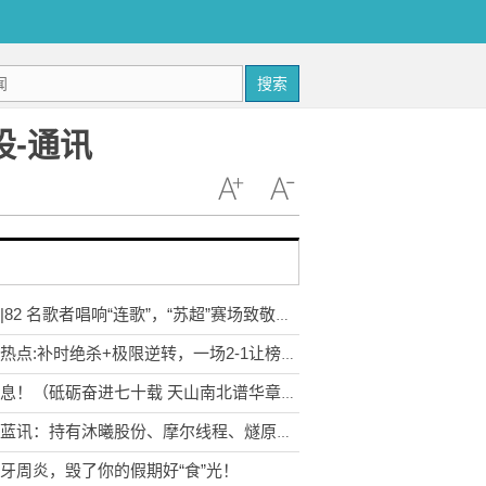
搜索
股-通讯
视频|82 名歌者唱响“连歌”，“苏超”赛场致敬英雄“刘老庄连”！ 焦点速讯
前沿热点:补时绝杀+极限逆转，一场2-1让榜首易主，大巴黎掉到第3
快消息！（砥砺奋进七十载 天山南北谱华章）新疆筑牢绿色屏障 分享“治沙智慧”
中科蓝讯：持有沐曦股份、摩尔线程、燧原科技等公司股份_热议
牙周炎，毁了你的假期好“食”光！