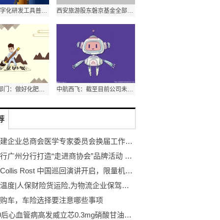
轻工企业数字化研发工具普及率超八成|要闻速递
西安旅游股东磐京基金全部持股被轮候冻结|资讯
工信部等7部门：做好化肥生产保供
中航西飞：截至目前公司未收到中国商飞消减交付量的通知
荐
北京福建企业总商会医学专家委员会换届工作圆满完成！
民生银行广州分行打造“走进商协会”品牌活动 银政企协同推出综合金融服务 赋能商协会与企业高质量发展
重磅！Collis Rost 中国巡回演讲开启，限量机构报名中
保险有温度|人保财险货运险,为物流企业保驾护航！
购车，车险选择要注意哪些事项
80、90后心血管病高发威立芯0.3mg硝酸甘油舌下片成防护优选