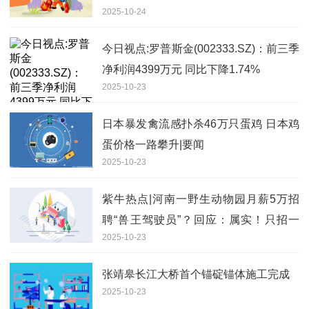
2025-10-24
今日视点:罗普斯金(002333.SZ)：前三季
净利润4399万元 同比下降1.74%
2025-10-23
日本暴发禽流感扑杀46万只蛋鸡 日本鸡
蛋价格一路攀升|要闻
2025-10-23
紫牛热点|河南一野生动物园月薪5万招
聘“兽王驾驶员”？回应：属实！只招一
2025-10-23
人，已有数千人报名
张靖皋长江大桥首个锚碇锚体施工完成
2025-10-23