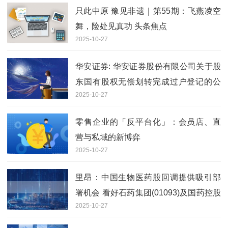
只此中原 豫见非遗｜第55期：飞燕凌空
舞，险处见真功 头条焦点
2025-10-27
华安证券: 华安证券股份有限公司关于股
东国有股权无偿划转完成过户登记的公
2025-10-27
告内容摘要
零售企业的「反平台化」：会员店、直
营与私域的新博弈
2025-10-27
里昂：中国生物医药股回调提供吸引部
署机会 看好石药集团(01093)及国药控股
2025-10-27
(01099)