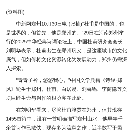
(资料图)
中新网郑州10月30日电 (张楠)“杜甫是中国的，也
是世界的，但首先，他是郑州的。”29日在河南郑州举
行的2025中华经典诗词论坛上，中国杜甫研究会会长
刘明华表示，杜甫出生在郑州巩义，是这座城市的文化
底气，但如何将文化资源转化为发展动力，郑州仍需深
入探索。
“青青子衿，悠悠我心。”中国文学典籍《诗经·郑
风》诞生于郑州。杜甫、白居易、刘禹锡、李商隐等文
坛巨匠生命与创作的根脉亦在此处。
在刘明华看来，尽管杜甫籍贯在郑州，但其现存
1455首诗中，没有一首明确描写郑州山水。他早年千
余首诗作已散佚，现存多为流寓之作，近半数写于蜀