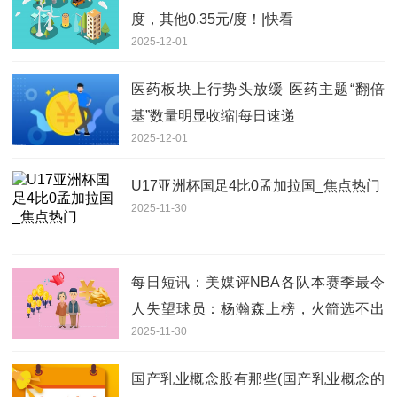
度，其他0.35元/度！|快看
2025-12-01
医药板块上行势头放缓 医药主题“翻倍
基”数量明显收缩|每日速递
2025-12-01
U17亚洲杯国足4比0孟加拉国_焦点热门
2025-11-30
每日短讯：美媒评NBA各队本赛季最令
人失望球员：杨瀚森上榜，火箭选不出
2025-11-30
来
国产乳业概念股有那些(国产乳业概念的