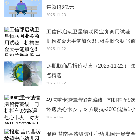
售额超3亿元
2025-11-23
工信部启动卫星物联网业务商用试验，
机构资金大手笔加仓8只相关概念股 当前
2025-11-22
信息
D-肌肽商品报价动态（2025-11-22） 焦
点精选
2025-11-22
49吨重卡抛锚滞留青藏线，司机拦车9次
终遇热心卡友，对方硬抗-20℃低温1小
2025-11-21
时救助，网红“卡车张优秀”全网寻人
报道:莒南县涝坡镇中心幼儿园开展安全