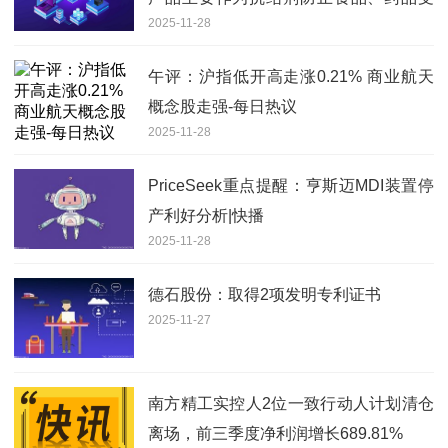
2025-11-28
潮结块
午评：沪指低开高走涨0.21% 商业航天
概念股走强-每日热议
2025-11-28
PriceSeek重点提醒：亨斯迈MDI装置停
产利好分析|快播
2025-11-28
德石股份：取得2项发明专利证书
2025-11-27
南方精工实控人2位一致行动人计划清仓
离场，前三季度净利润增长689.81%