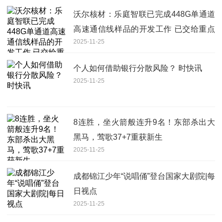
沃尔核材：乐庭智联已完成448G单通道
高速通信线样品的开发工作 已交给重点
2025-11-25
客户验证中
个人如何借助银行分散风险？ 时快讯
2025-11-25
8连胜，坐火箭般连升9名！东部杀出大
黑马，莺歌37+7重获新生
2025-11-25
成都锦江少年“说唱俑”登台国家大剧院|每
日视点
2025-11-25