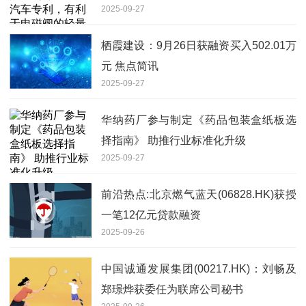
2025-09-27
化、小型化
栖霞建设：9月26日获融资买入502.01万
元 焦点简讯
2025-09-27
华纳药厂参与制定《药品包装盒纸板选
择指南》 助推行业标准化升级
2025-09-27
前沿热点:北京燃气蓝天(06828.HK)获授
一笔12亿元贷款融资
2025-09-26
中国诚通发展集团(00217.HK)：刘畅及
郑璟烨获委任为联席公司秘书