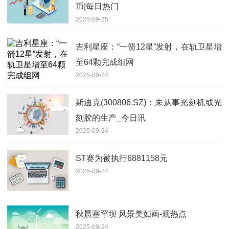
币|每日热门
2025-09-25
吉利星座：“一箭12星”发射，在轨卫星增
至64颗完成组网
2025-09-24
斯迪克(300806.SZ)：未从事光刻机或光
刻胶的生产_今日讯
2025-09-24
ST赛为被执行6881158元
2025-09-24
秋晨塞罕坝 风景美如画-观热点
2025-09-24