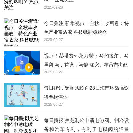
2025-09-28
今日关注:新华视点｜金秋丰收画卷：特
色产业富农家 科技赋能稳粮仓
2025-09-27
视点！赫塔费vs莱万特：马约拉尔、马
里奥-马丁首发，马修-瑞安、布吕吉出战
2025-09-27
每日视讯:受台风影响 28日海南环岛高铁
将全线停运
2025-09-27
每日播报!美芝制冷申请电磁阀、制冷设
备和汽车专利，有利于电磁阀的轻量