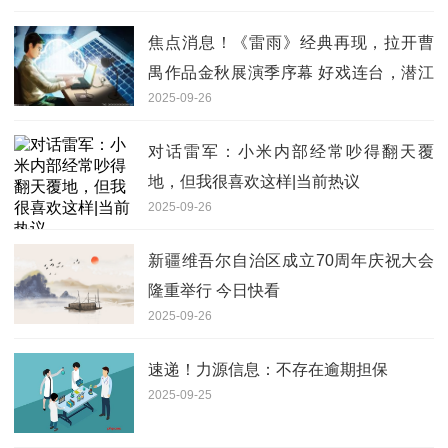
焦点消息！《雷雨》经典再现，拉开曹
禺作品金秋展演季序幕 好戏连台，潜江
2025-09-26
邀你共赴文旅盛宴
对话雷军：小米内部经常吵得翻天覆
地，但我很喜欢这样|当前热议
2025-09-26
新疆维吾尔自治区成立70周年庆祝大会
隆重举行 今日快看
2025-09-26
速递！力源信息：不存在逾期担保
2025-09-25