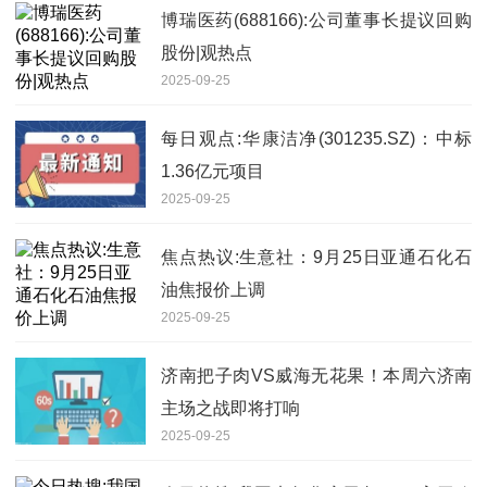
博瑞医药(688166):公司董事长提议回购
股份|观热点
2025-09-25
每日观点:华康洁净(301235.SZ)：中标
1.36亿元项目
2025-09-25
焦点热议:生意社：9月25日亚通石化石
油焦报价上调
2025-09-25
济南把子肉VS威海无花果！本周六济南
主场之战即将打响
2025-09-25