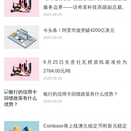
服务边界——访奇富科技高级副总裁、
2025-09-25
首席风险官郑彦
今头条！阿里市值突破4200亿美元
2025-09-25
9月25日生意社瓦楞原纸基准价为
2764.00元/吨
2025-09-25
银行的信用卡回馈政策有什么优势？
2025-09-25
Coinbase将上线澳元稳定币和新元稳定