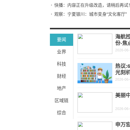
快播：内容正在升级改造，请稍后再试
观察：宁夏银川：城市变身“文化客厅”
生意社镍(期)6月8日均差继续负向扩大为-1
海航控
要闻
份-焦
2026-06
业界
科技
热议:
光刻
财经
2026-06
地产
美丽
区域链
2026-06
综合
申万宏