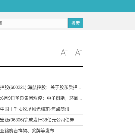
搜索
海航控股(600221):海航控股：关于股东质押公司股份-焦点短讯
热议:6月9日圣泉集团涨停：电子树脂，环氧树脂，光刻机（胶）概念热股
中国丨千坝牧场风光旖旎-焦点简讯
宏源(06806)完成发行38亿元公司债券
亚锦赛吉祥物、奖牌等发布