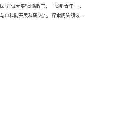
京东校园“万试大集”圆满收官，「省新青年」引爆10校线下体验狂潮
米元力与中科院开展科研交流，探索肠脑领域创新