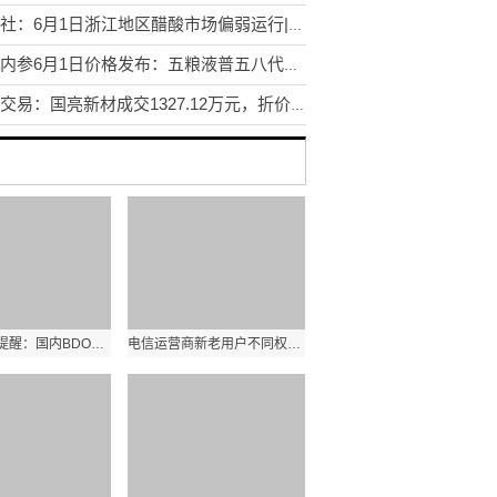
生意社：6月1日浙江地区醋酸市场偏弱运行|观焦点
酒价内参6月1日价格发布：五粮液普五八代小幅上涨1元/瓶|关注
大宗交易：国亮新材成交1327.12万元，折价3.01%（5-29）
PriceSeek提醒：国内BDO装置检修影响价格分析 观热点
电信运营商新老用户不同权为何频频发生？