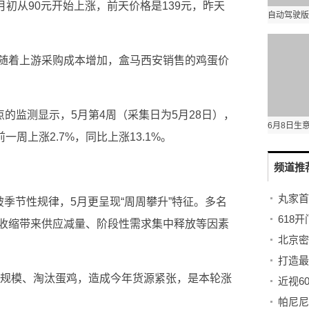
月初从90元开始上涨，前天价格是139元，昨天
随着上游采购成本增加，盒马西安销售的鸡蛋价
点的监测显示，5月第4周（采集日为5月28日），
一周上涨2.7%，同比上涨13.1%。
频道推
丸家首
破季节性规律，5月更呈现“周周攀升”特征。多名
618
收缩带来供应减量、阶段性需求集中释放等因素
缩减规模、淘汰蛋鸡，造成今年货源紧张，是本轮涨