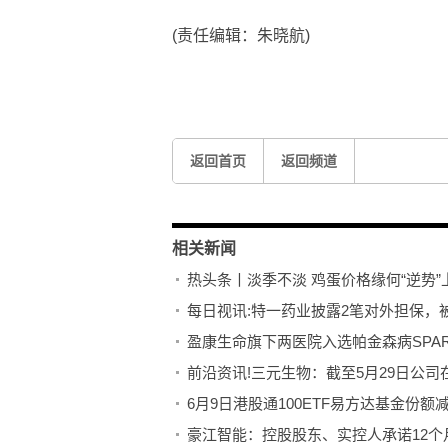
(责任编辑：朱晓航)
标签：
返回首页
返回频道
相关新闻
热头条丨淡季不淡 鸡蛋价格缘何“逆势”
每日视讯:特一药业披露2笔对外担保，
盈康生命旗下两医院入选帕金森病SPA
前沿资讯!三元生物：截至5月29日公司在
豪江智能：控股股东、实控人承诺12个