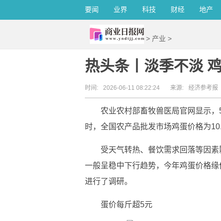
要闻
业界
科技
财经
地产
>
产业
>
热头条丨淡季不淡 鸡
时间:
2026-06-11 08:22:24
来源:
经济参考报
农业农村部畜牧兽医局官网显示，5
时，全国农产品批发市场鸡蛋价格为10.5
受天气转热、餐饮需求回落等因素
一般呈稳中下行趋势，今年鸡蛋价格缘
进行了调研。
蛋价每斤超5元