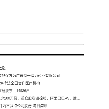
上涨
被担保方为广东特一海力药业有限公司
RK疗法全国合作医疗机构
册股东共14936户
6月9日港股通100ETF易方达基金份额减少200万份，重仓股腾讯控股、阿里巴巴-W、建设银行
月内不减持公司股份-每日简讯