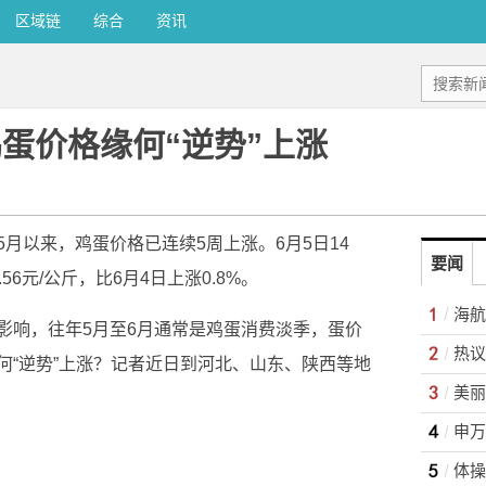
区域链
综合
资讯
蛋价格缘何“逆势”上涨
月以来，鸡蛋价格已连续5周上涨。6月5日14
要闻
6元/公斤，比6月4日上涨0.8%。
影响，往年5月至6月通常是鸡蛋消费淡季，蛋价
何“逆势”上涨？记者近日到河北、山东、陕西等地
美丽
申万
体操