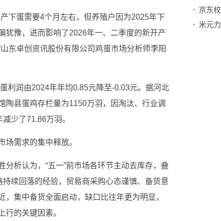
产下蛋需要4个月左右，但养殖户因为2025年下
犹豫，进而影响了2026年一、二季度的新开产
”山东卓创资讯股份有限公司鸡蛋市场分析师李阳
利润由2024年年均0.85元降至-0.03元。据河北
陶县蛋鸡存栏量为1150万羽，因淘汰、行业调
减少了71.86万羽。
市场需求的集中释放。
胜分析认为，“五一”前市场各环节主动去库存，叠
价格持续回落的经验，贸易商采购心态谨慎、备货意
近，集中备货全面启动，缺口比往年更为明显，
上行的关键因素。