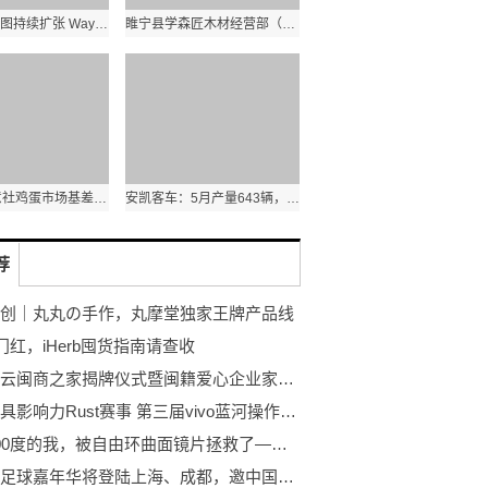
自动驾驶版图持续扩张 Waymo以2.2亿美元收购苹果(AAPL.US)汽车测试场
睢宁县学森匠木材经营部（个体工商户）成立 注册资本1万人民币|动态
6月8日生意社鸡蛋市场基差为590元/500千克-每日简讯
安凯客车：5月产量643辆，销量865辆 要闻速递
荐
创｜丸丸の手作，丸摩堂独家王牌产品线
开门红，iHerb囤货指南请查收
北京密云闽商之家揭牌仪式暨闽籍爱心企业家向北京密云水库保护公益基金会捐款370万元仪式圆满举行！
打造最具影响力Rust赛事 第三届vivo蓝河操作系统创新赛正式启动
近视600度的我，被自由环曲面镜片拯救了——夜视终于不再是噩梦
帕尼尼足球嘉年华将登陆上海、成都，邀中国球迷共赴FIFA世界杯2026 ™贴纸收藏盛宴