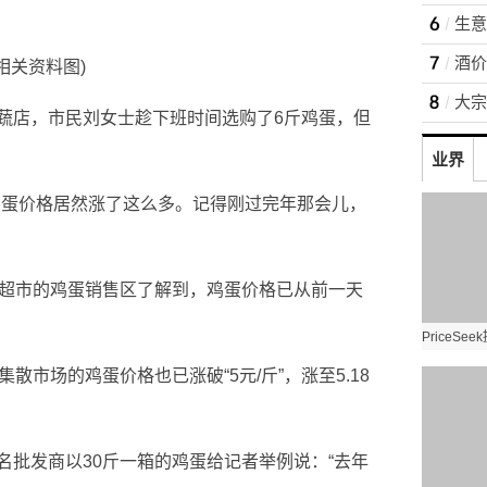
(相关资料图)
蔬店，市民刘女士趁下班时间选购了6斤鸡蛋，但
业界
鸡蛋价格居然涨了这么多。记得刚过完年那会儿，
锁超市的鸡蛋销售区了解到，鸡蛋价格已从前一天
散市场的鸡蛋价格也已涨破“5元/斤”，涨至5.18
名批发商以30斤一箱的鸡蛋给记者举例说：“去年