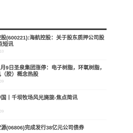
！
6月8日科创200ETF易方达基金份额减少300万份，重仓股长光华芯、腾景科技、炬光科技-今日热门
180.83元/吨
股(600221):海航控股：关于股东质押公司股
点短讯
-10
6月9日圣泉集团涨停：电子树脂，环氧树脂，
机（胶）概念热股
-09
中国丨千坝牧场风光旖旎-焦点简讯
-09
源(06806)完成发行38亿元公司债券