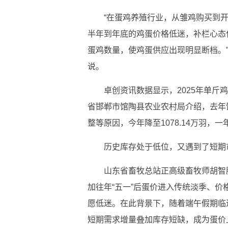
“在蛋鸡养殖行业，从雏鸡购买到开
半年到年底的鸡蛋价格低迷，补栏心态偏
蛋鸡数量，使鸡蛋供应出现明显断档。
说。
卓创资讯数据显示，2025年单斤鸡蛋
省邯郸市馆陶县农业农村局介绍，去年馆
整等原因，今年降至1078.14万羽，一年
历史库存处于低位，又遇到了短期
山东省畜牧总站正高级畜牧师胡智
加往年“五一”后蛋价进入传统淡季、
愿低迷。在此背景下，随着端午假期临
短期需求增量叠加库存短缺，成为蛋价